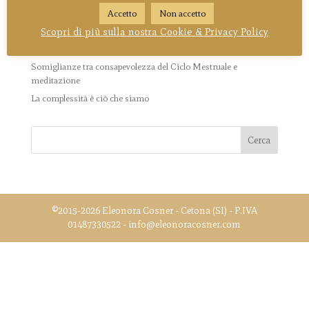
Accetto
Non accetto
La vita accade per te, non a te
Scopri di più sulla nostra Cookie & Privacy Policy
La Divina Commedia come metafora del viaggio iniziatico della
Dea
Somiglianze tra consapevolezza del Ciclo Mestruale e
meditazione
La complessità è ciò che siamo
©2015-2026 Eleonora Cosner - Cetona (SI) - P.IVA
01487330522 - info@eleonoracosner.com