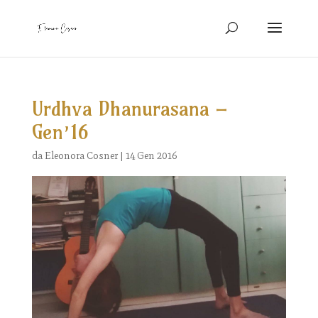
Urdhva Dhanurasana –
Gen’16
da
Eleonora Cosner
|
14 Gen 2016