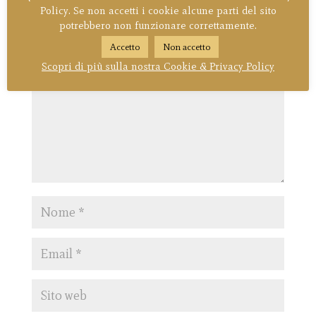
Invia commento
Policy. Se non accetti i cookie alcune parti del sito
potrebbero non funzionare correttamente.
Il tuo indirizzo email non sarà pubblicato.
I campi obbligatori
Accetto
Non accetto
sono contrassegnati
*
Scopri di più sulla nostra Cookie & Privacy Policy