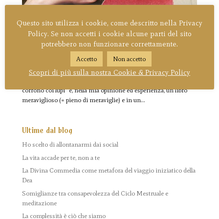
Questo sito utilizza i cookie, come descritto nella Privacy
Policy. Se non accetti i cookie alcune parti del sito
“Donne che corrono coi lupi”
potrebbero non funzionare correttamente.
da
Eleonora Cosner
|
16 Giu 2017
|
Libri
Accetto
Non accetto
di Clarissa Pinkola Estés Probabilmente molt* di voi ne hanno
Scopri di più sulla nostra Cookie & Privacy Policy
sentito parlare o l’hanno letto, almeno in parte. “Donne che
corrono coi lupi” è, nella mia opinione ed esperienza, un libro
meraviglioso (= pieno di meraviglie) e in un...
Ultime dal blog
Ho scelto di allontanarmi dai social
La vita accade per te, non a te
La Divina Commedia come metafora del viaggio iniziatico della
Dea
Somiglianze tra consapevolezza del Ciclo Mestruale e
meditazione
La complessità è ciò che siamo