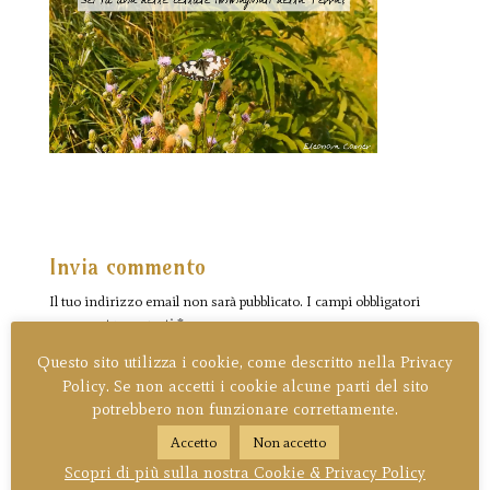
Invia commento
Il tuo indirizzo email non sarà pubblicato.
I campi obbligatori
sono contrassegnati
*
Questo sito utilizza i cookie, come descritto nella Privacy
Policy. Se non accetti i cookie alcune parti del sito
potrebbero non funzionare correttamente.
Accetto
Non accetto
Scopri di più sulla nostra Cookie & Privacy Policy