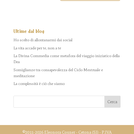
Ultime dal blog
Ho scelto di allontanarmi dai social
La vita accade per te, non a te
La Divina Commedia come metafora del viaggio iniziatico della
Dea
Somiglianze tra consapevolezza del Ciclo Mestruale e
meditazione
La complessità è ciò che siamo
©2015-2026 Eleonora Cosner - Cetona (SI) - P.IVA