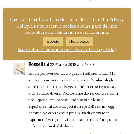
Eleonora Cosner
il 21 Luglio 2018 alle 23:04
Questo sito utilizza i cookie, come descritto nella Privacy
Che bello! Emilie è stata una rivelazione per molt*,
Policy. Se non accetti i cookie alcune parti del sito
non è così? :)
potrebbero non funzionare correttamente.
Accetto
Non accetto
Rispondi
Scopri di più sulla nostra Cookie & Privacy Policy
Rossella
il 22 Marzo 2018 alle 13:30
Grazie per aver condiviso questa testimonianza. Mi
sono sempre più sentita inadatta, con l’andare degli
anni (ne ho 53) perchè avevo tanti interessi e, spesso,
anche molto diversi. Nonostante dovrei considerarmi
una “specialista” perchè il mio lavoro e le mie
esperienze mi abbiano portato a specializzarmi, oggi
comincio a capire che la possibilità di coltivare ed
esprimere i vari potenziali che sono in me è un punto
di forza e non di debolezza.