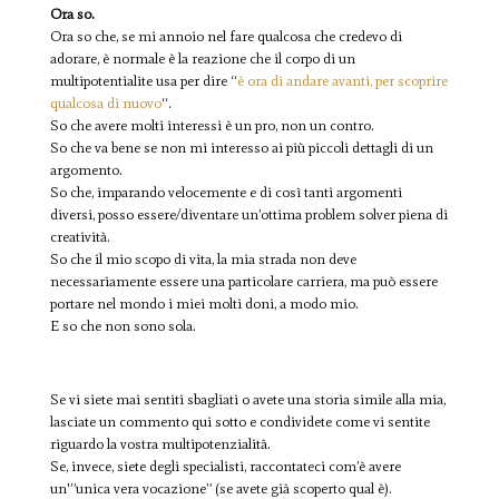
Ora so.
Ora so che, se mi annoio nel fare qualcosa che credevo di
adorare, è normale è la reazione che il corpo di un
multipotentialite usa per dire “
è ora di andare avanti, per scoprire
qualcosa di nuovo
“.
So che avere molti interessi è un pro, non un contro.
So che va bene se non mi interesso ai più piccoli dettagli di un
argomento.
So che, imparando velocemente e di così tanti argomenti
diversi, posso essere/diventare un’ottima problem solver piena di
creatività.
So che il mio scopo di vita, la mia strada non deve
necessariamente essere una particolare carriera, ma può essere
portare nel mondo i miei molti doni, a modo mio.
E so che non sono sola.
Se vi siete mai sentiti sbagliati o avete una storia simile alla mia,
lasciate un commento qui sotto e condividete come vi sentite
riguardo la vostra multipotenzialità.
Se, invece, siete degli specialisti, raccontateci com’è avere
un'”unica vera vocazione” (se avete già scoperto qual è).