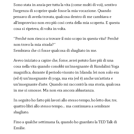
Sono stata in ansia per tutta la vita (come molti di voi), sentivo
l’urgenza di scoprire quale fosse la mia vocazione. Quando
pensavo di averla trovata, qualcosa dentro di me cambiava e
all’improvviso non ero più così certa della mia scoperta. E questa
cosa si ripeteva, di volta in volta.
“Perché non riesco a trovare il mio scopo in questa vita? Perché
non trovo la mia strada?”
Sembrava che ci fosse qualcosa di sbagliato in me.
Avevo iniziato a capire che, forse, avrei potuto fare più di una
cosa nella vita quando conobbi un’insegnante di Kundalini Yoga
magnifica, durante il periodo vissuto in Irlanda: lei non solo era
(ed è) un’insegnante di yoga, ma era (ed è) anche un’artista e
un’insegnante d’arte. Quando mi raccontò la sua storia, qualcosa
in me si smosse. Ma non era ancora abbastanza.
In seguito ho fatto più lavori allo stesso tempo, ho letto due, tre,
quattro libri allo stesso tempo… ma continuava a sembrare
sbagliato.
Fino a qualche settimana fa, quando ho guardato la TED Talk di
Emilie.