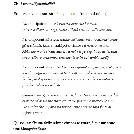
Chi è un
multipotentialite
?
Emilie scrive nel suo sito
Puttylike.com
(mia traduzione):
Un
multipotentialite
è una persona che ha molti
interessi diversi e svolge molte attività creative nella sua vita.
I
multipotentialite
non hanno un'”unica vera vocazione” come
gli specialisti. Essere
multipotentialite
è il nostro destino.
Abbiamo molte strade davanti a noi e le perseguiamo tutte, una
dopo l’altra o contemporaneamente (o in entrambi i modi).
I
multipotentialite
si sentono bene quando imparano, esplorano
e padroneggiano nuove abilità. Eccelliamo nel mettere insieme
le idee più disparate in modi creativi. Ciò ci rende innovatori e
problem solver incredibili.
Quando emergono nuovi interessi, la nostra curiosità insaziabile
ci porta ad assorbire tutto ciò su cui possiamo mettere le mani.
Ne risulta che impariamo velocemente e siamo una fonte di
informazioni.
Quindi,
se c’è una definizione che posso usare, è questa: sono
una
Multipotentialite
.