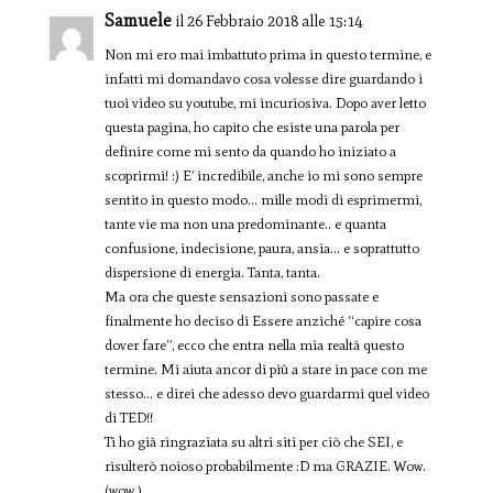
Samuele
il 26 Febbraio 2018 alle 15:14
Non mi ero mai imbattuto prima in questo termine, e
infatti mi domandavo cosa volesse dire guardando i
tuoi video su youtube, mi incuriosiva. Dopo aver letto
questa pagina, ho capito che esiste una parola per
definire come mi sento da quando ho iniziato a
scoprirmi! :) E’ incredibile, anche io mi sono sempre
sentito in questo modo… mille modi di esprimermi,
tante vie ma non una predominante.. e quanta
confusione, indecisione, paura, ansia… e soprattutto
dispersione di energia. Tanta, tanta.
Ma ora che queste sensazioni sono passate e
finalmente ho deciso di Essere anziché “capire cosa
dover fare”, ecco che entra nella mia realtà questo
termine. Mi aiuta ancor di più a stare in pace con me
stesso… e direi che adesso devo guardarmi quel video
di TED!!
Ti ho già ringraziata su altri siti per ciò che SEI, e
risulterò noioso probabilmente :D ma GRAZIE. Wow.
(wow.)