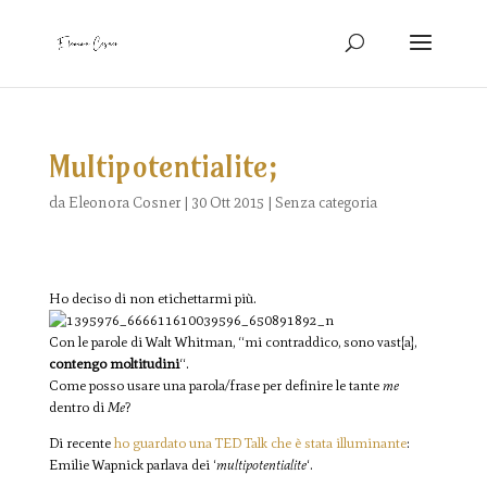
Multipotentialite;
da
Eleonora Cosner
|
30 Ott 2015
|
Senza categoria
Ho deciso di non etichettarmi più.
Con le parole di Walt Whitman, “mi contraddico, sono vast[a],
contengo moltitudini
“.
Come posso usare una parola/frase per definire le tante
me
dentro di
Me
?
Di recente
ho guardato una TED Talk che è stata illuminante
:
Emilie Wapnick parlava dei ‘
multipotentialite
‘.