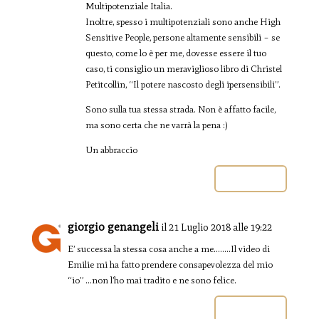
Multipotenziale Italia.
Inoltre, spesso i multipotenziali sono anche High
Sensitive People, persone altamente sensibili – se
questo, come lo è per me, dovesse essere il tuo
caso, ti consiglio un meraviglioso libro di Christel
Petitcollin, “Il potere nascosto degli ipersensibili”.
Sono sulla tua stessa strada. Non è affatto facile,
ma sono certa che ne varrà la pena :)
Un abbraccio
Rispondi
giorgio genangeli
il 21 Luglio 2018 alle 19:22
E’ successa la stessa cosa anche a me……..Il video di
Emilie mi ha fatto prendere consapevolezza del mio
“io” …non l’ho mai tradito e ne sono felice.
Rispondi