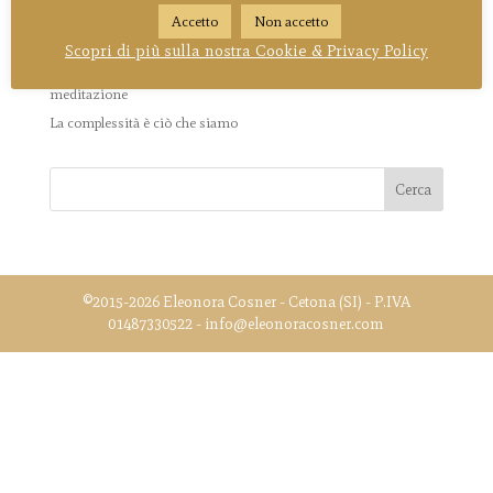
La Divina Commedia come metafora del viaggio iniziatico della
Accetto
Non accetto
Dea
Scopri di più sulla nostra Cookie & Privacy Policy
Somiglianze tra consapevolezza del Ciclo Mestruale e
meditazione
La complessità è ciò che siamo
©2015-2026 Eleonora Cosner - Cetona (SI) - P.IVA
01487330522 - info@eleonoracosner.com