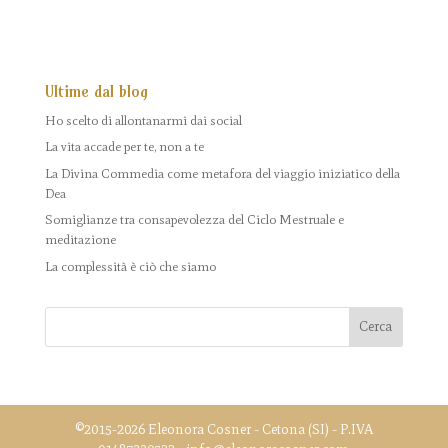
Ultime dal blog
Ho scelto di allontanarmi dai social
La vita accade per te, non a te
La Divina Commedia come metafora del viaggio iniziatico della
Dea
Somiglianze tra consapevolezza del Ciclo Mestruale e
meditazione
La complessità è ciò che siamo
©2015-2026 Eleonora Cosner - Cetona (SI) - P.IVA