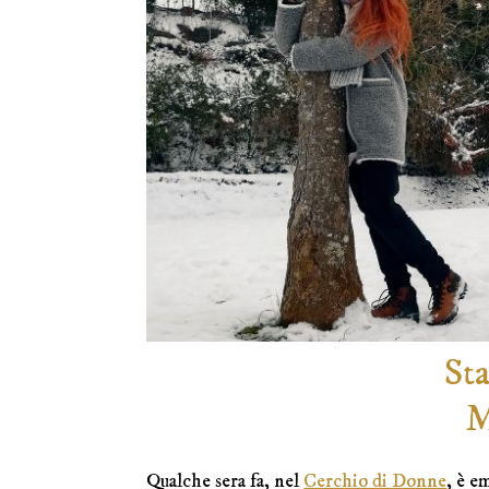
Sta
M
Qualche sera fa, nel
Cerchio di Donne
, è e