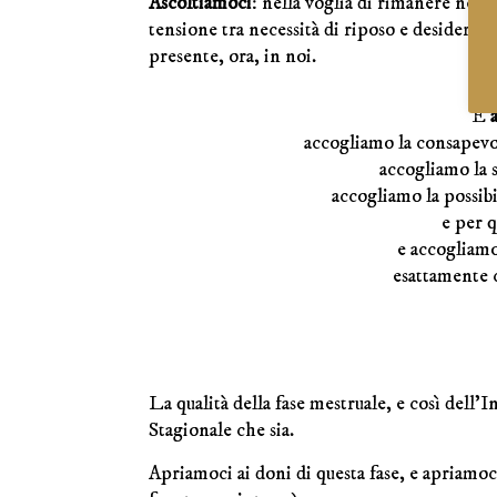
Ascoltiamoci
: nella voglia di rimanere nel 
tensione tra necessità di riposo e desiderio
presente, ora, in noi.
E
accogliamo la consapev
accogliamo la s
accogliamo la possibi
e per q
e accogliamo
esattamente 
La qualità della fase mestruale, e così dell’
Stagionale che sia.
Apriamoci ai doni di questa fase, e apriamoci 