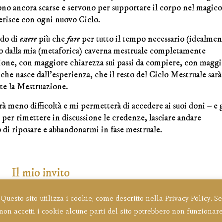
ono ancora scarse e servono per supportare il corpo nel magic
erisce con ogni nuovo Ciclo.
edo di
essere
più che
fare
per tutto il tempo necessario (idealmen
esco dalla mia (metaforica) caverna mestruale completamente
zione, con maggiore chiarezza sui passi da compiere, con magg
 che nasce dall’esperienza, che il resto del Ciclo Mestruale sarà
te la Mestruazione.
à meno difficoltà e mi permetterà di accedere ai suoi doni – e 
e per rimettere in discussione le credenze, lasciare andare
o di riposare e abbandonarmi in fase mestruale.
Il mio invito
empo stagionale e per ogni volta che attraverseremo la fase del
Questo sito utilizza i cookie, come descritto nella Privacy Policy. Se
(quella della seconda parte della Mestruazione).
non accetti i cookie alcune parti del sito potrebbero non funzionar