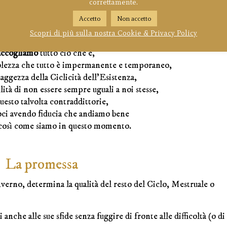
non-fare e nella lentezza, nella frenesia di tornare nel mondo, n
correttamente.
 di azione e in ogni altro sentimento, emozione o sensazione ch
Accetto
Non accetto
Scopri di più sulla nostra Cookie & Privacy Policy
accogliamo
tutto ciò che è,
olezza che tutto è impermanente e temporaneo,
aggezza della Ciclicità dell’Esistenza,
lità di non essere sempre uguali a noi stesse,
uesto talvolta contraddittorie,
ci avendo fiducia che andiamo bene
così come siamo in questo momento.
La promessa
Inverno, determina la qualità del resto del Ciclo, Mestruale o
anche alle sue sfide senza fuggire di fronte alle difficoltà (o di