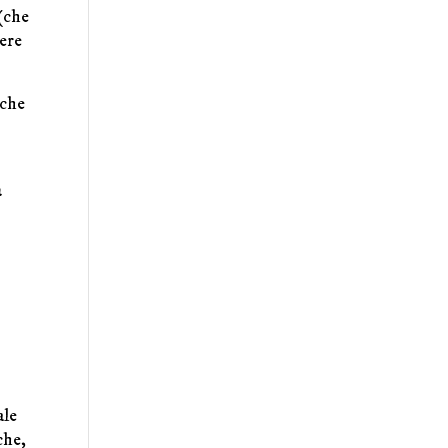
 (che
dere
lche
a
ale
che,