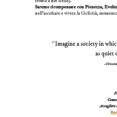
fronte a noi stesse).
Saremo ricompensate con Pienezza, Evoluz
nell’ascoltare e vivere la Ciclicità, mome
“
Imagine a society in whic
as quiet 
Alexan
Vu
Conosc
Accogliere 
Ques