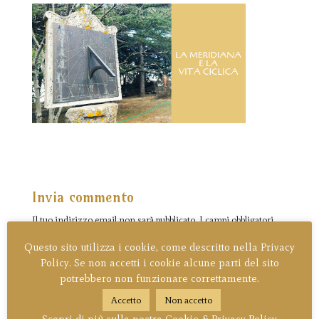
Invia commento
Il tuo indirizzo email non sarà pubblicato.
I campi obbligatori
sono contrassegnati
*
Questo sito utilizza i cookie, come descritto nella Privacy
Policy. Se non accetti i cookie alcune parti del sito
potrebbero non funzionare correttamente.
Accetto
Non accetto